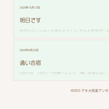
2025年10月12日
明日です
前日のリハーサルを終わりました アキカ弦楽アン
曲を決めて練習して・・あっという間の1年でした
あれば、ぜひ聴きにいらしてください
2025年8月25日
通い合宿
8月23日、24日と二日間にわたり、通い合宿を行
の福井先生のご指導の下、暑い中大勢のメンバーが
練習後は打ち上げも😊 さあラストスパートです
©2023 アキカ弦楽アン